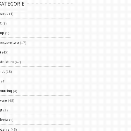
KATEGORIE
wirus
(4)
t
(9)
kup
(1)
ieczeństwo
(17)
a
(45)
struktura
(47)
net
(18)
x
(4)
ourcing
(4)
ware
(48)
ęt
(29)
lenia
(1)
żenie
(43)