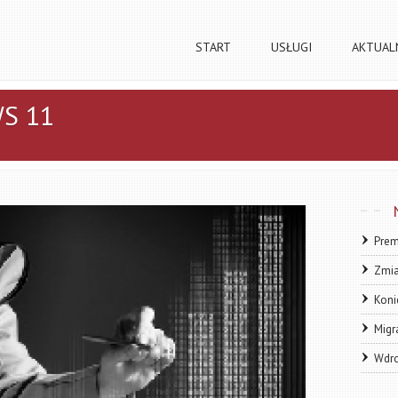
START
USŁUGI
AKTUAL
S 11
Prem
Zmia
Koni
Migr
Wdro