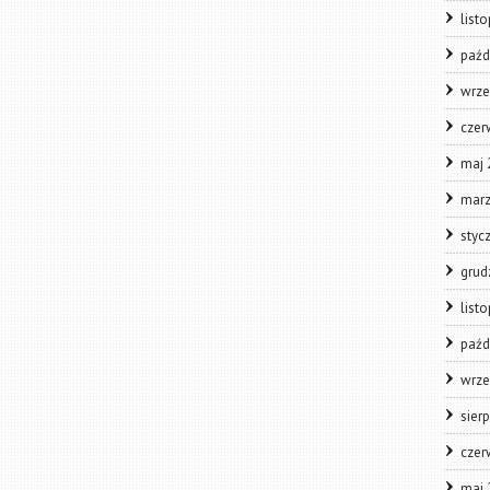
list
paźd
wrze
czer
maj 
marz
styc
grud
list
paźd
wrze
sier
czer
maj 