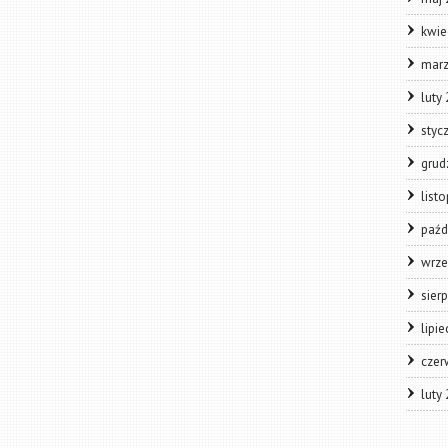
kwie
marz
luty
styc
grud
list
paźd
wrze
sier
lipi
czer
luty