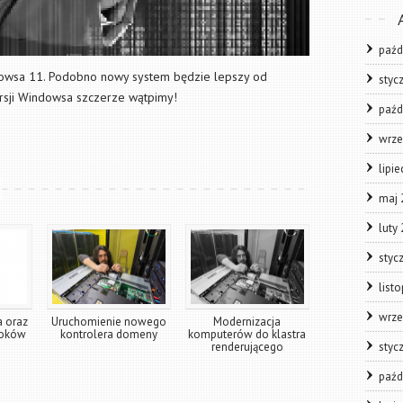
paźd
ndowsa 11. Podobno nowy system będzie lepszy od
styc
ersji Windowsa szczerze wątpimy!
paźd
wrze
lipi
maj 
luty
styc
list
wrze
 oraz
Uruchomienie nowego
Modernizacja
ooków
kontrolera domeny
komputerów do klastra
renderującego
styc
paźd