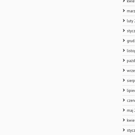
kwie
marz
luty
styc
grud
list
paźd
wrze
sier
lipi
czer
maj 
kwie
styc