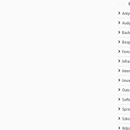
Anty
Audy
Bac
Bezp
Firm
Infra
Inter
linu
Outs
Soft
Sprz
Szko
Wdro