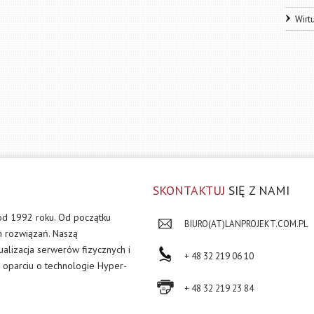
Wirt
SKONTAKTUJ
SIĘ Z NAMI
od 1992 roku. Od początku
BIURO(AT)LANPROJEKT.COM.PL
h rozwiązań. Naszą
tualizacja serwerów fizycznych i
+ 48 32 219 06 10
 oparciu o technologie Hyper-
+ 48 32 219 23 84